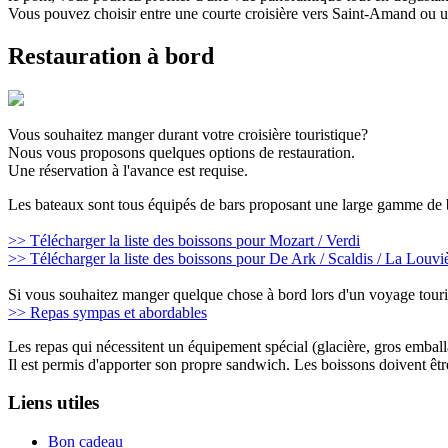
Vous pouvez choisir entre une courte croisière vers Saint-Amand ou u
Restauration à bord
Vous souhaitez manger durant votre croisière touristique?
Nous vous proposons quelques options de restauration.
Une réservation à l'avance est requise.
Les bateaux sont tous équipés de bars proposant une large gamme de 
>> Télécharger la liste des boissons pour Mozart / Verdi
>> Télécharger la liste des boissons pour De Ark / Scaldis / La Louvi
Si vous souhaitez manger quelque chose à bord lors d'un voyage touris
>> Repas sympas et abordables
Les repas qui nécessitent un équipement spécial (glacière, gros emballa
Il est permis d'apporter son propre sandwich. Les boissons doivent êtr
Liens utiles
Bon cadeau