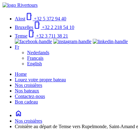
smartphone
Alost
+32 5 372 94 40
smartphone
Bruxelles
+32 2 218 54 10
smartphone
Temse
+32 3 711 38 21
Fr
Nederlands
Français
English
Home
Louez votre propre bateau
Nos croisières
Nos bateaux
Contactez-nous
Bon cadeau
home
Nos croisières
Croisière au départ de Temse vers Rupelmonde, Saint-Amand et