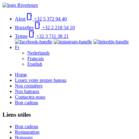
smartphone
Alost
+32 5 372 94 40
smartphone
Bruxelles
+32 2 218 54 10
smartphone
Temse
+32 3 711 38 21
Fr
Nederlands
Français
English
Home
Louez votre propre bateau
Nos croisières
Nos bateaux
Contactez-nous
Bon cadeau
Liens utiles
Bon cadeau
Restauration
Boissons