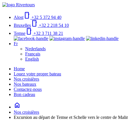
smartphone
Alost
+32 5 372 94 40
smartphone
Bruxelles
+32 2 218 54 10
smartphone
Temse
+32 3 711 38 21
Fr
Nederlands
Français
English
Home
Louez votre propre bateau
Nos croisières
Nos bateaux
Contactez-nous
Bon cadeau
home
Nos croisières
Excursion au départ de Temse et Schelle vers le centre de Mali