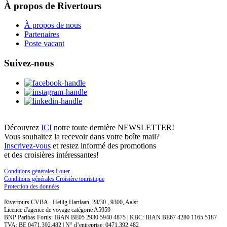
À propos de Rivertours
À propos de nous
Partenaires
Poste vacant
Suivez-nous
Découvrez
ICI
notre toute dernière NEWSLETTER!
Vous souhaitez la recevoir dans votre boîte mail?
Inscrivez-vous
et restez informé des promotions
et des croisières intéressantes!
Conditions générales Louer
Conditions générales Croisière touristique
Protection des données
Rivertours CVBA - Heilig Hartlaan, 28/30 , 9300, Aalst
Licence d'agence de voyage catégorie A5959
BNP Paribas Fortis: IBAN BE05 2930 5940 4875 | KBC: IBAN BE67 4280 1165 5187
TVA: BE 0471.392.482 | N° d’entreprise: 0471.392.482