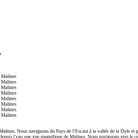
s
lines. Nous naviguons du Pays de l’Escaut à la vallée de la Dyle et p
s depuis l’eau une vue magnifique de Malines. Nous naviguons vers le 