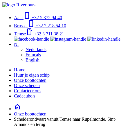
smartphone
Aalst
+32 5 372 94 40
smartphone
Brussel
+32 2 218 54 10
smartphone
Temse
+32 3 711 38 21
Nl
Nederlands
Français
English
Home
Huur je eigen schip
Onze boottochten
Onze schepen
Contacteer ons
Cadeaubon
home
Onze boottochten
Schelderondvaart vanuit Temse naar Rupelmonde, Sint-
Amands en terug