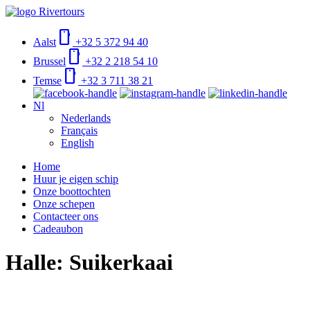
smartphone
Aalst
+32 5 372 94 40
smartphone
Brussel
+32 2 218 54 10
smartphone
Temse
+32 3 711 38 21
Nl
Nederlands
Français
English
Home
Huur je eigen schip
Onze boottochten
Onze schepen
Contacteer ons
Cadeaubon
Halle: Suikerkaai