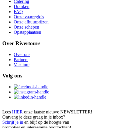
Catering
Dranken
FAQ
Onze vaarregio's
Onze afhuurprijzen
Onze schepen
Opstapplaatsen
Over Rivertours
Over ons
Partners
Vacature
Volg ons
Lees
HIER
onze laatste nieuwe NEWSLETTER!
Ontvang je deze graag in je inbox?
Schrijf je in
en blijf op de hoogte van
promoties en interessante boottochten!